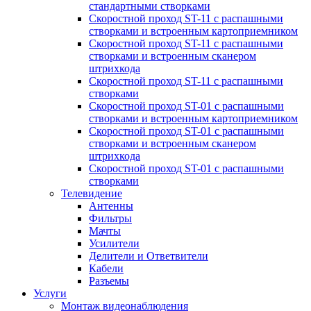
стандартными створками
Скоростной проход ST-11 с распашными
створками и встроенным картоприемником
Скоростной проход ST-11 с распашными
створками и встроенным сканером
штрихкода
Скоростной проход ST-11 с распашными
створками
Скоростной проход ST-01 с распашными
створками и встроенным картоприемником
Скоростной проход ST-01 с распашными
створками и встроенным сканером
штрихкода
Скоростной проход ST-01 с распашными
створками
Телевидение
Антенны
Фильтры
Мачты
Усилители
Делители и Ответвители
Кабели
Разъемы
Услуги
Монтаж видеонаблюдения