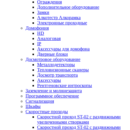
Ограждения
Дополнительное оборудование
Замки
Алкотестр Алкорамка
Электронные проходные
Домофония
HD
Аналоговая
IP
Аксессуары для домофона
Дверные блоки
Досмотровое оборудование
Металлодетекторы
Тепловизионные сканеры
Досмотр транспорта
Аксессуары
Рентгеновские интроскопы
Заземление и молниезащита
Программное обеспечение
Сигнализация
Шкафы
Скоростные проходы
Скоростной проход ST-02 с раздвижными
увеличенными створками
Скоростной проход ST-02 с раздвижными