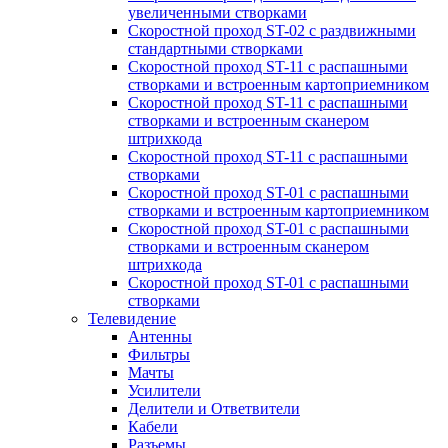
увеличенными створками
Скоростной проход ST-02 с раздвижными
стандартными створками
Скоростной проход ST-11 с распашными
створками и встроенным картоприемником
Скоростной проход ST-11 с распашными
створками и встроенным сканером
штрихкода
Скоростной проход ST-11 с распашными
створками
Скоростной проход ST-01 с распашными
створками и встроенным картоприемником
Скоростной проход ST-01 с распашными
створками и встроенным сканером
штрихкода
Скоростной проход ST-01 с распашными
створками
Телевидение
Антенны
Фильтры
Мачты
Усилители
Делители и Ответвители
Кабели
Разъемы