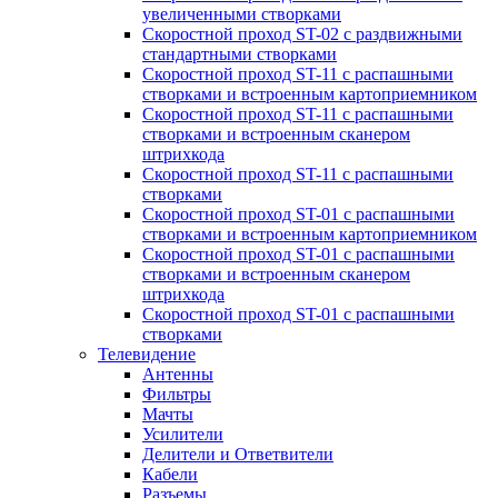
увеличенными створками
Скоростной проход ST-02 с раздвижными
стандартными створками
Скоростной проход ST-11 с распашными
створками и встроенным картоприемником
Скоростной проход ST-11 с распашными
створками и встроенным сканером
штрихкода
Скоростной проход ST-11 с распашными
створками
Скоростной проход ST-01 с распашными
створками и встроенным картоприемником
Скоростной проход ST-01 с распашными
створками и встроенным сканером
штрихкода
Скоростной проход ST-01 с распашными
створками
Телевидение
Антенны
Фильтры
Мачты
Усилители
Делители и Ответвители
Кабели
Разъемы