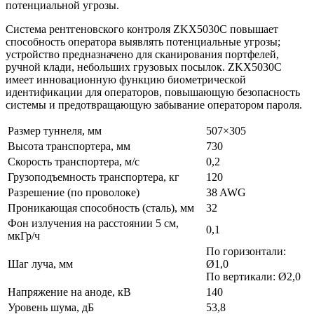
потенциальной угрозы.
Система рентгеновского контроля ZKX5030C повышает
способность оператора выявлять потенциальные угрозы;
устройство предназначено для сканирования портфелей,
ручной клади, небольших грузовых посылок. ZKX5030C
имеет инновационную функцию биометрической
идентификации для операторов, повышающую безопасность
системы и предотвращающую забывание оператором пароля.
Размер туннеля, мм
507×305
Высота транспортера, мм
730
Скорость транспортера, м/с
0,2
Грузоподъемность транспортера, кг
120
Разрешение (по проволоке)
38 AWG
Проникающая способность (сталь), мм
32
Фон излучения на расстоянии 5 см,
0,1
мкГр/ч
По горизонтали:
Шаг луча, мм
Ø1,0
По вертикали: Ø2,0
Напряжение на аноде, кВ
140
Уровень шума, дБ
53,8