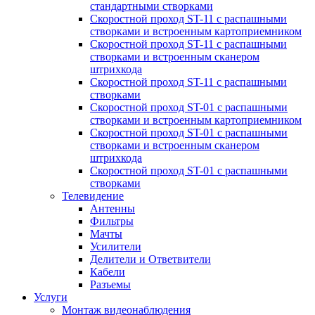
стандартными створками
Скоростной проход ST-11 с распашными
створками и встроенным картоприемником
Скоростной проход ST-11 с распашными
створками и встроенным сканером
штрихкода
Скоростной проход ST-11 с распашными
створками
Скоростной проход ST-01 с распашными
створками и встроенным картоприемником
Скоростной проход ST-01 с распашными
створками и встроенным сканером
штрихкода
Скоростной проход ST-01 с распашными
створками
Телевидение
Антенны
Фильтры
Мачты
Усилители
Делители и Ответвители
Кабели
Разъемы
Услуги
Монтаж видеонаблюдения