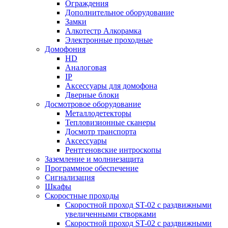
Ограждения
Дополнительное оборудование
Замки
Алкотестр Алкорамка
Электронные проходные
Домофония
HD
Аналоговая
IP
Аксессуары для домофона
Дверные блоки
Досмотровое оборудование
Металлодетекторы
Тепловизионные сканеры
Досмотр транспорта
Аксессуары
Рентгеновские интроскопы
Заземление и молниезащита
Программное обеспечение
Сигнализация
Шкафы
Скоростные проходы
Скоростной проход ST-02 с раздвижными
увеличенными створками
Скоростной проход ST-02 с раздвижными