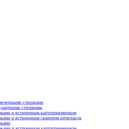
еличенными створками
ндартными створками
рками и встроенным картоприемником
рками и встроенным сканером штрихкода
рками
орками и встроенным картоприемником