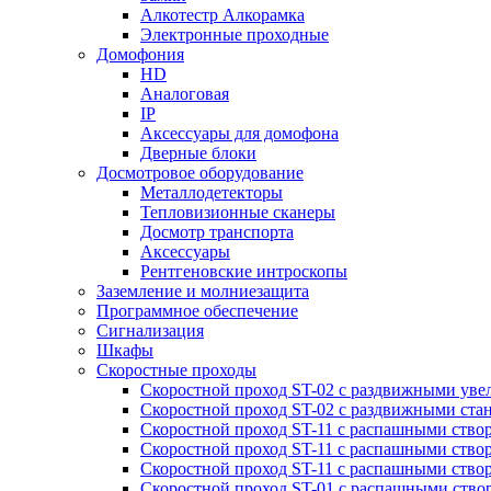
Алкотестр Алкорамка
Электронные проходные
Домофония
HD
Аналоговая
IP
Аксессуары для домофона
Дверные блоки
Досмотровое оборудование
Металлодетекторы
Тепловизионные сканеры
Досмотр транспорта
Аксессуары
Рентгеновские интроскопы
Заземление и молниезащита
Программное обеспечение
Сигнализация
Шкафы
Скоростные проходы
Скоростной проход ST-02 с раздвижными ув
Скоростной проход ST-02 с раздвижными ста
Скоростной проход ST-11 с распашными ство
Скоростной проход ST-11 с распашными ство
Скоростной проход ST-11 с распашными ство
Скоростной проход ST-01 с распашными ств