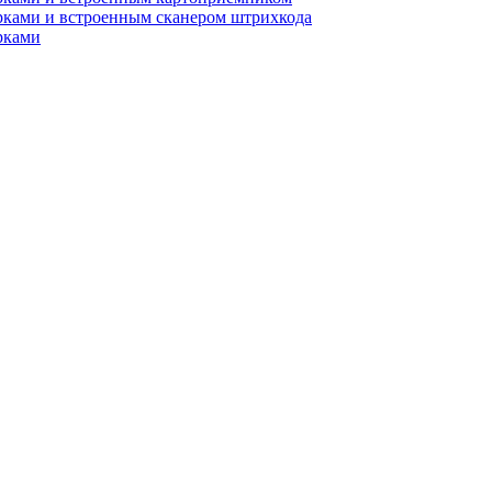
рками и встроенным сканером штрихкода
рками