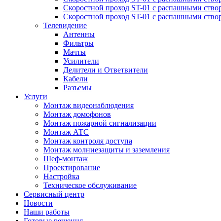
Скоростной проход ST-01 с распашными ство
Скоростной проход ST-01 с распашными ство
Телевидение
Антенны
Фильтры
Мачты
Усилители
Делители и Ответвители
Кабели
Разъемы
Услуги
Монтаж видеонаблюдения
Монтаж домофонов
Монтаж пожарной сигнализации
Монтаж АТС
Монтаж контроля доступа
Монтаж молниезащиты и заземления
Шеф-монтаж
Проектирование
Настройка
Техническое обслуживание
Сервисный центр
Новости
Наши работы
Готовые решения